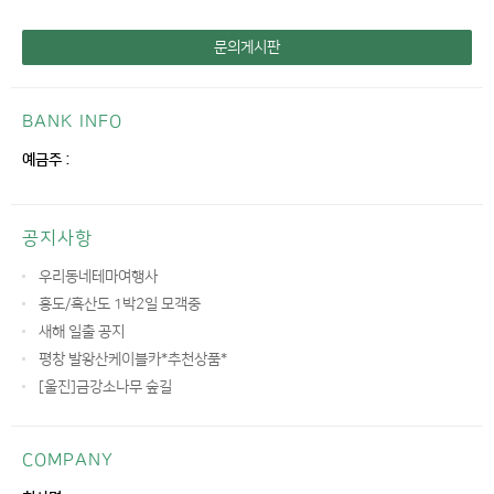
문의게시판
BANK INFO
예금주 :
공지사항
우리동네테마여행사
홍도/흑산도 1박2일 모객중
새해 일출 공지
평창 발왕산케이블카*추천상품*
[울진]금강소나무 숲길
COMPANY